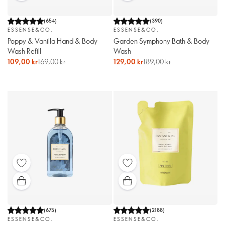
(
654
)
(
390
)
ESSENSE&CO.
ESSENSE&CO.
Poppy & Vanilla Hand & Body
Garden Symphony Bath & Body
Wash Refill
Wash
109,00 kr
169,00 kr
129,00 kr
189,00 kr
(
675
)
(
2188
)
ESSENSE&CO.
ESSENSE&CO.