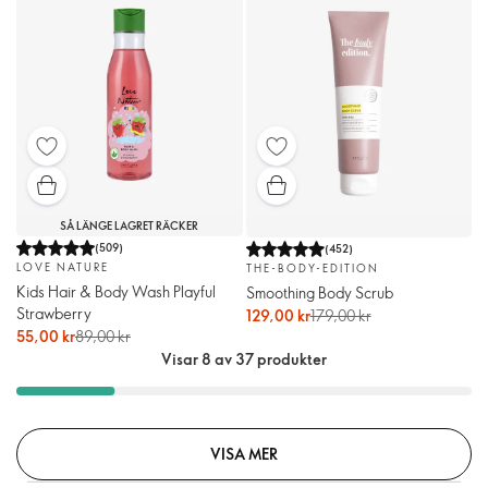
SÅ LÄNGE LAGRET RÄCKER
(
509
)
(
452
)
LOVE NATURE
THE-BODY-EDITION
Kids Hair & Body Wash Playful
Smoothing Body Scrub
Strawberry
129,00 kr
179,00 kr
55,00 kr
89,00 kr
Visar 8 av 37 produkter
VISA MER