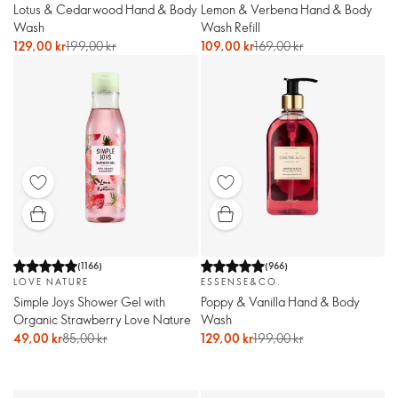
Lotus & Cedarwood Hand & Body
Lemon & Verbena Hand & Body
Wash
Wash Refill
129,00 kr
199,00 kr
109,00 kr
169,00 kr
(
1166
)
(
966
)
LOVE NATURE
ESSENSE&CO.
Simple Joys Shower Gel with
Poppy & Vanilla Hand & Body
Organic Strawberry Love Nature
Wash
49,00 kr
85,00 kr
129,00 kr
199,00 kr