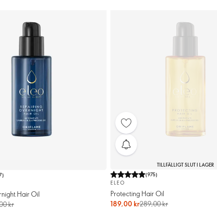
TILLFÄLLIGT SLUT I LAGER
(
975
)
7
)
ELEO
Protecting Hair Oil
night Hair Oil
189,00 kr
289,00 kr
00 kr