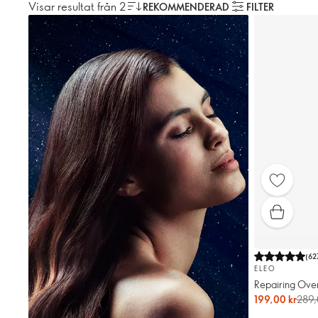
Visar resultat från 2
REKOMMENDERAD
FILTER
(
62
ELEO
Repairing Over
199,00 kr
289,