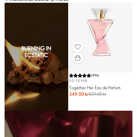
(
996
)
SO FEVER
Together Her Eau de Parfum
349,00 kr
509,00 kr