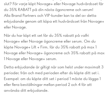
slut? För varje köpt Novage+ eller Novage hudvårdsset får
du 35% RABATT på din nästa ögoncreme och serum!
Alla Brand Partners och VIP-kunder kan ta del av detta
erbjudande genom att köpa ett hudvårdsset från Novage+
eller Novage.
När du har köpt ett set får du 35% rabatt på valfri
Novage+ eller Novage ögoncreme eller serum. Om du
köpte Novage+ Lift + Firm, får du 35% rabatt på max 1
Novage eller Novage+ ögoncreme och 35% rabatt på max
1 Novage eller Novage+ serum.
Detta erbjudande är giltigt när som helst under maximalt 3
perioder, från och med perioden efter du köpte ditt set i.
Exempel: om du köpte ditt set i period 1 måste du lägga 1
eller flera beställningar mellan period 2 och 4 för att
använda ditt erbjudande.