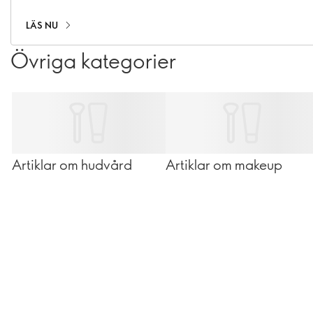
mot en självsäker och revitaliserad person.
LÄS NU
Övriga kategorier
Artiklar om hudvård
Artiklar om makeup