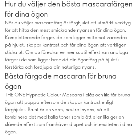
Hur du väljer den bästa mascarafärgen
för dina ögon
När du väljer mascarafärg är färghjulet ett utmärkt verktyg
för att hitta den mest smickrande nyansen för dina ögon.
Kompletterande färger, de som ligger mittemot varandra
på hjulet, skapar kontrast och får dina ögon att verkligen
sticka ut. Om du föredrar en mer subtil effekt kan analoga
färger (de som ligger bredvid din ögonfärg på hjulet)
förstärka och fördjupa din naturliga nyans.
Bästa färgade mascaran för bruna
ögon
THE ONE Hypnotic Colour Mascara i
och
får bruna
blått
lila
ögon att poppa eftersom de skapar kontrast enligt
färghjulet. Brunt är en varm, neutral nyans, så att
kombinera det med kalla toner som blått eller lila ger en
slående effekt som framhäver djupet och intensiteten i dina
ögon.