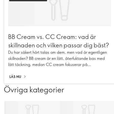
BB Cream vs. CC Cream: vad är
skillnaden och vilken passar dig bäst?
Du har säkert hört talas om dem, men vad är egentligen
skillnaden? BB cream är en lätt, återfuktande bas med
lätt täckning, medan CC cream fokuserar på
färgkorrigering och ger bättre täckning för att jämna ut
hudtonen. Dessa mångsidiga produkter har tagit över
LÄS NU
makeuphyllorna de senaste åren, men de är inte helt
Övriga kategorier
likadana. Genom att förstå hur de fungerar kan du välja
den som passar just din hud och din dagliga rutin. Låt oss
reda ut det här!