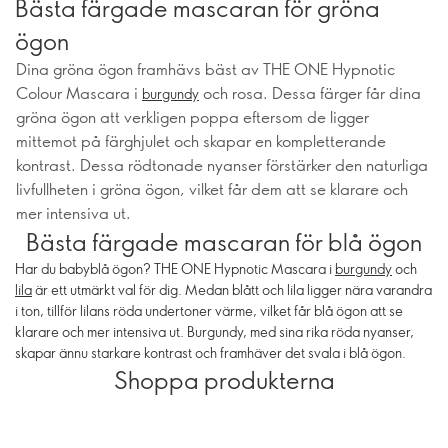
Bästa färgade mascaran för gröna
ögon
Dina gröna ögon framhävs bäst av THE ONE Hypnotic
Colour Mascara i
och rosa. Dessa färger får dina
burgundy
gröna ögon att verkligen poppa eftersom de ligger
mittemot på färghjulet och skapar en kompletterande
kontrast. Dessa rödtonade nyanser förstärker den naturliga
livfullheten i gröna ögon, vilket får dem att se klarare och
mer intensiva ut.
Bästa färgade mascaran för blå ögon
Har du babyblå ögon? THE ONE Hypnotic Mascara i
burgundy
och
lila
är ett utmärkt val för dig. Medan blått och lila ligger nära varandra
i ton, tillför lilans röda undertoner värme, vilket får blå ögon att se
klarare och mer intensiva ut. Burgundy, med sina rika röda nyanser,
skapar ännu starkare kontrast och framhäver det svala i blå ögon.
Shoppa produkterna