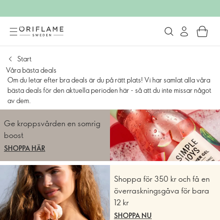
Upp till -70 % på nästan ALLT
Start
Våra bästa deals
Om du letar efter bra deals är du på rätt plats! Vi har samlat alla våra
T.O.M. 11/8
bästa deals för den aktuella perioden här - så att du inte missar något
av dem.
Ge kroppsvården en somrig
boost
SHOPPA HÄR
Shoppa för 350 kr och få en
överraskningsgåva för bara
12 kr
SHOPPA NU