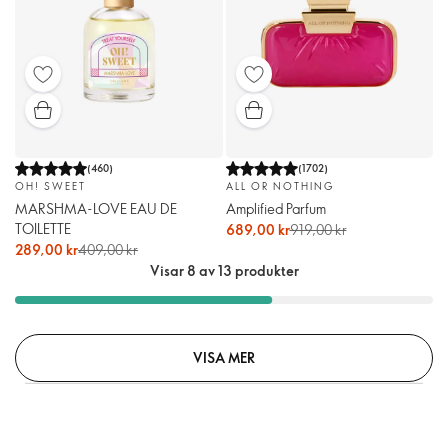
(
460
)
(
1702
)
OH! SWEET
ALL OR NOTHING
MARSHMA-LOVE EAU DE
Amplified Parfum
TOILETTE
689,00 kr
919,00 kr
289,00 kr
409,00 kr
Visar 8 av 13 produkter
VISA MER