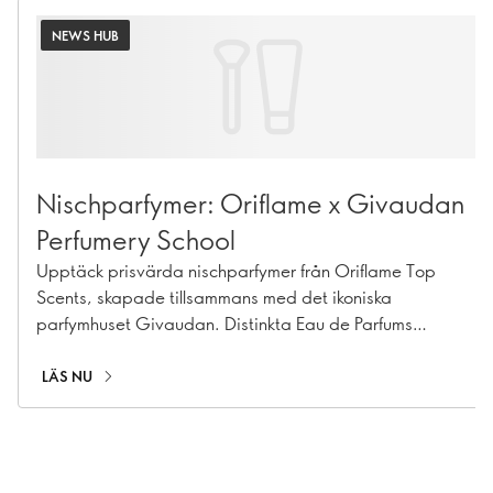
NEWS HUB
Nischparfymer: Oriflame x Givaudan
Perfumery School
Upptäck prisvärda nischparfymer från Oriflame Top
Scents, skapade tillsammans med det ikoniska
parfymhuset Givaudan. Distinkta Eau de Parfums
designade för att samlas och kombineras.
LÄS NU