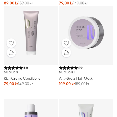
89,00 kr
159,00 kr
79,00 kr
149,00 kr
(
886
)
(
704
)
DUOLOGI
DUOLOGI
Rich Creme Conditioner
Anti-Brass Hair Mask
79,00 kr
149,00 kr
109,00 kr
159,00 kr