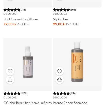
(
718
)
(
395
)
DUOLOGI
DUOLOGI
Light Creme Conditioner
Styling Gel
79,00 kr
149,00 kr
99,00 kr
159,00 kr
(
2189
)
(
1124
)
DUOLOGI
DUOLOGI
CC Hair Beautifier Leave-in Spray
Intense Repair Shampoo