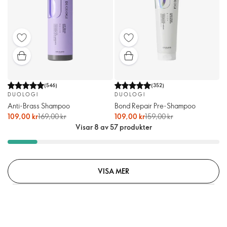
(
546
)
(
352
)
DUOLOGI
DUOLOGI
Anti-Brass Shampoo
Bond Repair Pre-Shampoo
109,00 kr
169,00 kr
109,00 kr
159,00 kr
Visar 8 av 57 produkter
VISA MER