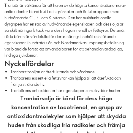
Tranbär är välkända för att ha en av de högsta koncentrationerna av
antioxidanter bland frukt och grönsaker och är fullproppade med
hudvårdande C-, E- och K-vitamin. Den här multifunktionella
dyrgripen har en rad av hudvårdande egenskaper, och dess olja är
särskilt näringsrik tack vare dess höga innehåll av fettsyror. De små,
röda bären är värdefulla för deras näringsinnehåll och läkande
egenskaper i hundratals år, och Nordamerikas ursprungsbefolkning
var bland de första att använda bären för att behandla vardagliga,
lindriga sjukdomar.
Nyckelfördelar
Tranbärsfröoljan är återfuktande och vårdande.
Tranbärens essentiella fettsyror kan hjälpa till att återfukta och
främja strålande hy.
Tranbärens antioxidanter har egenskaper som skyddar huden.
Tranbärsolja är känd för dess höga
koncentration av tocotrienol, en grupp av
antioxidantmolekyler som hjälper att skydda
huden från skadliga fria radikaler och främja