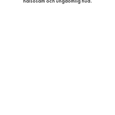
hälsosam och ungdomlig hud.