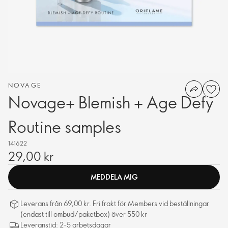
NOVAGE
Novage+ Blemish + Age Defy
Routine samples
141622
29,00 kr
MEDDELA MIG
Leverans från 69,00 kr. Fri frakt för Members vid beställningar
(endast till ombud/paketbox) över 550 kr
Leveranstid: 2-5 arbetsdagar