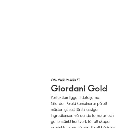
OM VARUMÄRKET
Giordani Gold
Perfektion ligger i detaljerna.
Giordani Gold kombinerar på ett
mästerligt sätt förstklassiga
ingredienser, vårdande formulas och
genomtänkt hantverk för att skapa
produkter som hjälper dig att både se