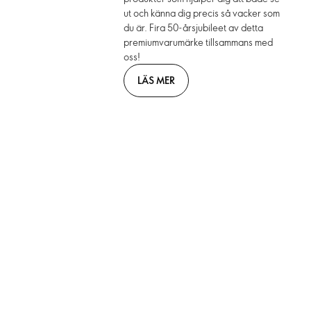
ut och känna dig precis så vacker som
du är. Fira 50-årsjubileet av detta
premiumvarumärke tillsammans med
oss!
LÄS MER