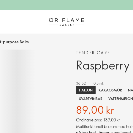
i-purpose Balm
TENDER CARE
Raspberry 
36152
10.5 ml.
HALLON
KAKAOSMÖR
NA
SVARTVINBÄR
VATTENMELON
89,00 kr
Ordinarie pris:
139,00 kr
Multifunktionell balsam med hal
på torr hud, läppar, nagelband,