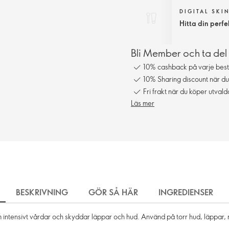
DIGITAL SKI
Hitta din perf
Bli Member och ta del
10% cashback på varje best
10% Sharing discount när du
Fri frakt när du köper utval
Läs mer
BESKRIVNING
GÖR SÅ HÄR
INGREDIENSER
om intensivt vårdar och skyddar läppar och hud. Använd på torr hud, läppa