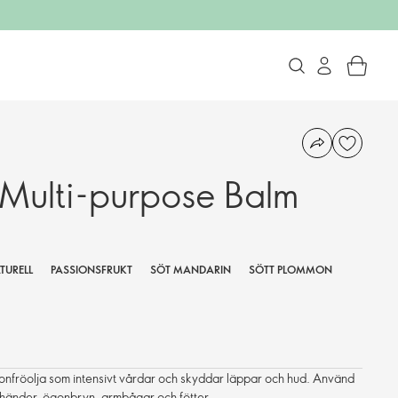
Multi-purpose Balm
TURELL
PASSIONSFRUKT
SÖT MANDARIN
SÖTT PLOMMON
lonfröolja som intensivt vårdar och skyddar läppar och hud. Använd
 händer, ögonbryn, armbågar och fötter.