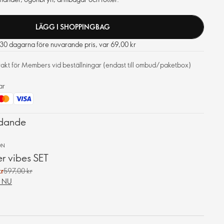
LÄGG I SHOPPINGBAG
e 30 dagarna före nuvarande pris, var 69,00 kr
frakt för Members vid beställningar (endast till ombud/paketbox)
ar
udande
ON
r vibes SET
r
597,00 kr
 NU