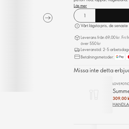
Läs mer
Vårt lägsta pris, de senast
Leverans från 69,00 kr. Fri 
över 550 kr
Leveranstid: 2-5 arbetsdag
Betalningsmetoder:
Missa inte detta erbj
LOVE POTI
Summe
309,00 k
HANDLA