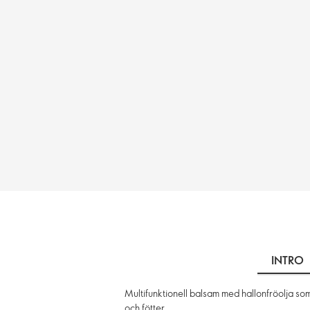
INTRO
Multifunktionell balsam med hallonfröolja s
och fötter.