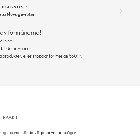
N DIAGNOSIS
ekta Novage-rutin
 av förmånerna!
ällning
 bjuder in vänner
da produkter, eller shoppar för mer än 550 kr.
FRAKT
r, nagelband, händer, ögonbryn, armbågar