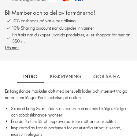
Bli Member och ta del av förmånerna!
10% cashback på varje beställning
10% Sharing discount när du bjuder in vänner
Fri frakt när du köper utvalda produkter, eller shoppar för mer än
550 kr.
Läs mer
INTRO
BESKRIVNING
GÖR SÅ HÄR
En fängslande maskulin doft med sensuellt läder och intensivt träiga
noter, som fångar Paris lockelse på natten.
Skapad kring Svart Läder, en texturerad not med träiga, rökiga
och tobaksliknande nyanser
Eau de Parfum för att uppleva parisiska nätters sensualitet.
Inspirerad av fransk parfymeri för att utstråla en sofistikerad,
maskulin elegans