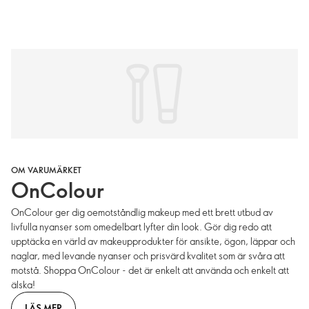
OM VARUMÄRKET
OnColour
OnColour ger dig oemotståndlig makeup med ett brett utbud av
livfulla nyanser som omedelbart lyfter din look. Gör dig redo att
upptäcka en värld av makeupprodukter för ansikte, ögon, läppar och
naglar, med levande nyanser och prisvärd kvalitet som är svåra att
motstå. Shoppa OnColour - det är enkelt att använda och enkelt att
älska!
LÄS MER