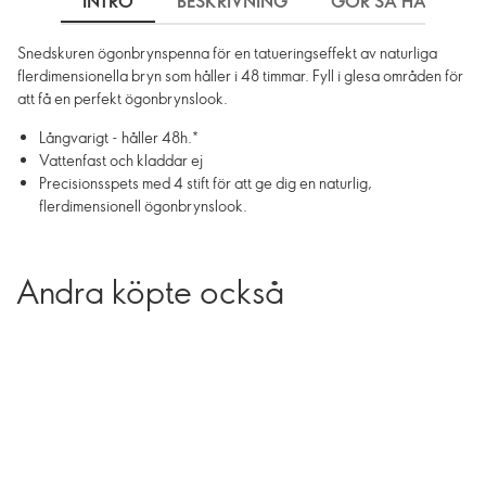
INTRO
BESKRIVNING
GÖR SÅ HÄR
Snedskuren ögonbrynspenna för en tatueringseffekt av naturliga
flerdimensionella bryn som håller i 48 timmar. Fyll i glesa områden för
att få en perfekt ögonbrynslook.
Långvarigt - håller 48h.*
Vattenfast och kladdar ej
Precisionsspets med 4 stift för att ge dig en naturlig,
flerdimensionell ögonbrynslook.
Andra köpte också