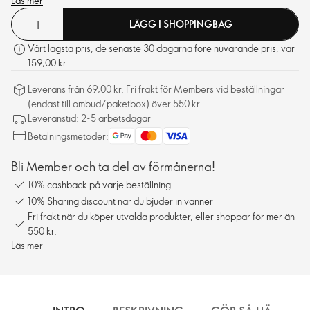
Läs mer
LÄGG I SHOPPINGBAG
Vårt lägsta pris, de senaste 30 dagarna före nuvarande pris, var
159,00 kr
Leverans från 69,00 kr. Fri frakt för Members vid beställningar
(endast till ombud/paketbox) över 550 kr
Leveranstid: 2-5 arbetsdagar
Betalningsmetoder:
Bli Member och ta del av förmånerna!
10% cashback på varje beställning
10% Sharing discount när du bjuder in vänner
Fri frakt när du köper utvalda produkter, eller shoppar för mer än
550 kr.
Läs mer