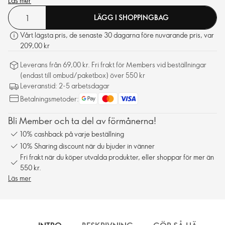
Läs mer
LÄGG I SHOPPINGBAG
Vårt lägsta pris, de senaste 30 dagarna före nuvarande pris, var
209,00 kr
Leverans från 69,00 kr. Fri frakt för Members vid beställningar
(endast till ombud/paketbox) över 550 kr
Leveranstid: 2-5 arbetsdagar
Betalningsmetoder:
Bli Member och ta del av förmånerna!
10% cashback på varje beställning
10% Sharing discount när du bjuder in vänner
Fri frakt när du köper utvalda produkter, eller shoppar för mer än
550 kr.
Läs mer