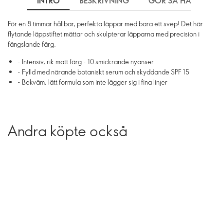
INTRO
BESKRIVNING
GÖR SÅ HÄR
För en 8 timmar hållbar, perfekta läppar med bara ett svep! Det här
flytande läppstiftet mättar och skulpterar läpparna med precision i
fängslande färg.
- Intensiv, rik matt färg - 10 smickrande nyanser
- Fylld med närande botaniskt serum och skyddande SPF 15
- Bekväm, lätt formula som inte lägger sig i fina linjer
Andra köpte också