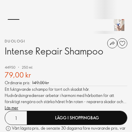
DUOLOGI
Intense Repair Shampoo
44950
250 ml.
79,00 kr
Ordinarie pris:
149,00 kr
Ett fuktgivande schampo för torrt och skadat hår.
Hudvårdsingredienser arbetar i harmoni med hårbotten för att
försiktigt rengöra och stärka håret från roten - reparera skador och
minska hårbrott.
Läs mer
LÄGG I SHOPPINGBAG
Vårt lägsta pris, de senaste 30 dagarna före nuvarande pris, var