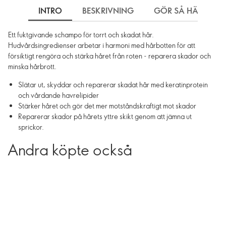
INTRO
BESKRIVNING
GÖR SÅ HÄR
Ett fuktgivande schampo för torrt och skadat hår.
Hudvårdsingredienser arbetar i harmoni med hårbotten för att
försiktigt rengöra och stärka håret från roten - reparera skador och
minska hårbrott.
Slätar ut, skyddar och reparerar skadat hår med keratinprotein
och vårdande havrelipider
Stärker håret och gör det mer motståndskraftigt mot skador
Reparerar skador på hårets yttre skikt genom att jämna ut
sprickor.
Andra köpte också