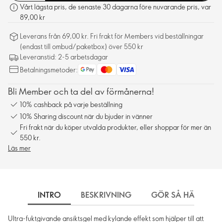
Vårt lägsta pris, de senaste 30 dagarna före nuvarande pris, var
89,00 kr
Leverans från 69,00 kr. Fri frakt för Members vid beställningar
(endast till ombud/paketbox) över 550 kr
Leveranstid: 2-5 arbetsdagar
Betalningsmetoder:
Bli Member och ta del av förmånerna!
10% cashback på varje beställning
10% Sharing discount när du bjuder in vänner
Fri frakt när du köper utvalda produkter, eller shoppar för mer än
550 kr.
Läs mer
INTRO
BESKRIVNING
GÖR SÅ HÄR
Ultra-fuktgivande ansiktsgel med kylande effekt som hjälper till att