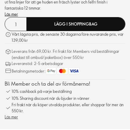
ut fina linjer för att ge huden en fräsch lyster och felfri finish i
fantastiska 12 timmar.
Läs mer
LÄGG I SHOPPINGBAG
Vårt lägsta pris, de senaste 30 dagarna före nuvarande pris, var
139,00 kr
Leverans från 69,00 kr. Fri frakt för Members vid beställningar
(endast till ombud/paketbox) över 550 kr
Leveranstid: 2-5 arbetsdagar
Betalningsmetoder:
Bli Member och ta del av förmånerna!
10% cashback på varje beställning
10% Sharing discount när du bjuder in vänner
Fri frakt när du köper utvalda produkter, eller shoppar för mer än
550 kr.
Läs mer