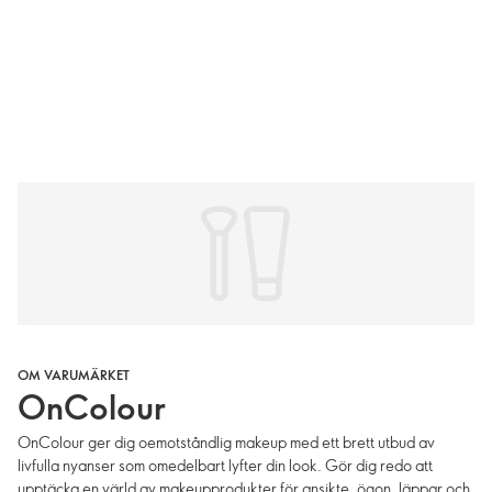
OM VARUMÄRKET
OnColour
OnColour ger dig oemotståndlig makeup med ett brett utbud av
livfulla nyanser som omedelbart lyfter din look. Gör dig redo att
upptäcka en värld av makeupprodukter för ansikte, ögon, läppar och