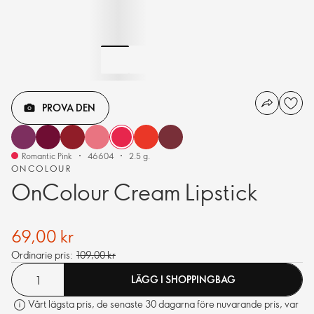
PROVA DEN
Romantic Pink
46604
2.5 g.
ONCOLOUR
OnColour Cream Lipstick
69,00 kr
Ordinarie pris:
109,00 kr
LÄGG I SHOPPINGBAG
Vårt lägsta pris, de senaste 30 dagarna före nuvarande pris, var