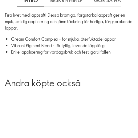
INTRO
BESKRIVNING
GÖR SÅ HÄR
Fira livet med läppstift! Dessa krämiga, färgstarka läppstift ger en
mjuk, smidig applicering och jämn täckning för härliga, färgsprakande
läppar.
Cream Comfort Complex - för mjuka, återfuktade läppar
Vibrant Pigment Blend - för fyllig, levande läppfärg
Enkel applicering för vardagsbruk och festliga tillfällen
Andra köpte också