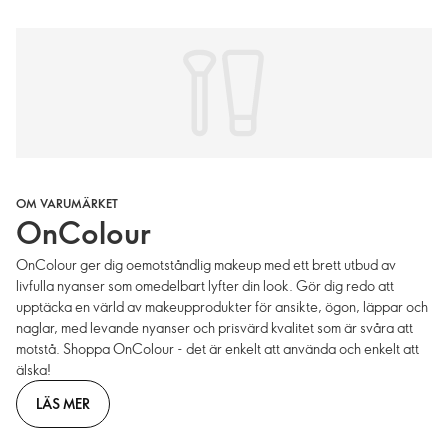
OM VARUMÄRKET
OnColour
OnColour ger dig oemotståndlig makeup med ett brett utbud av
livfulla nyanser som omedelbart lyfter din look. Gör dig redo att
upptäcka en värld av makeupprodukter för ansikte, ögon, läppar och
naglar, med levande nyanser och prisvärd kvalitet som är svåra att
motstå. Shoppa OnColour - det är enkelt att använda och enkelt att
älska!
LÄS MER