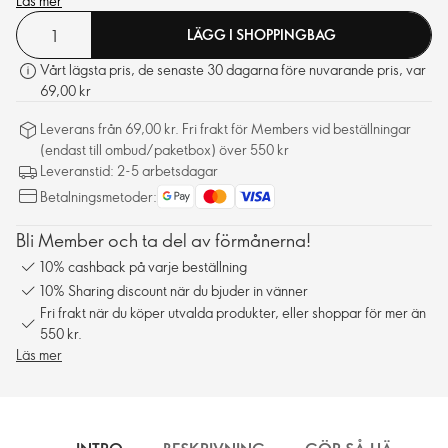
Läs mer
LÄGG I SHOPPINGBAG
Vårt lägsta pris, de senaste 30 dagarna före nuvarande pris, var
69,00 kr
Leverans från 69,00 kr. Fri frakt för Members vid beställningar
(endast till ombud/paketbox) över 550 kr
Leveranstid: 2-5 arbetsdagar
Betalningsmetoder:
Bli Member och ta del av förmånerna!
10% cashback på varje beställning
10% Sharing discount när du bjuder in vänner
Fri frakt när du köper utvalda produkter, eller shoppar för mer än
550 kr.
Läs mer