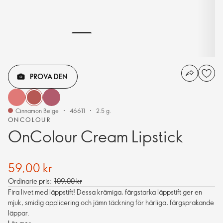
PROVA DEN
Cinnamon Beige
46611
2.5 g.
ONCOLOUR
OnColour Cream Lipstick
59,00 kr
Ordinarie pris:
109,00 kr
Fira livet med läppstift! Dessa krämiga, färgstarka läppstift ger en
mjuk, smidig applicering och jämn täckning för härliga, färgsprakande
läppar.