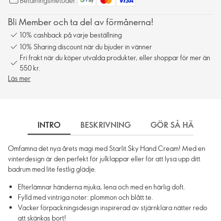
Betalningsmetoder:
Bli Member och ta del av förmånerna!
10% cashback på varje beställning
10% Sharing discount när du bjuder in vänner
Fri frakt när du köper utvalda produkter, eller shoppar för mer än
550 kr.
Läs mer
INTRO
BESKRIVNING
GÖR SÅ HÄR
Omfamna det nya årets magi med Starlit Sky Hand Cream! Med en
vinterdesign är den perfekt för julklappar eller för att lysa upp ditt
badrum med lite festlig glädje.
Efterlämnar händerna mjuka, lena och med en härlig doft.
Fylld med vintriga noter: plommon och blått te.
Vacker förpackningsdesign inspirerad av stjärnklara nätter redo
att skänkas bort!