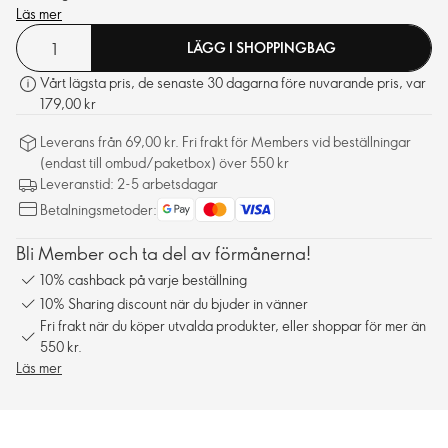
Läs mer
LÄGG I SHOPPINGBAG
Vårt lägsta pris, de senaste 30 dagarna före nuvarande pris, var
179,00 kr
Leverans från 69,00 kr. Fri frakt för Members vid beställningar
(endast till ombud/paketbox) över 550 kr
Leveranstid: 2-5 arbetsdagar
Betalningsmetoder:
Bli Member och ta del av förmånerna!
10% cashback på varje beställning
10% Sharing discount när du bjuder in vänner
Fri frakt när du köper utvalda produkter, eller shoppar för mer än
550 kr.
Läs mer