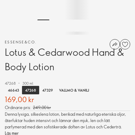
ESSENSE&CO.
Lotus & Cedarwood Hand &
Body Lotion
47268
300 ml.
47268
46643
47329
VALLMO & VANILJ
169,00 kr
Ordinarie pris:
249,00 kr
Denna lyxiga, silkeslena lotion, berikad med naturliga eteriska oljor,
återfuktar huden intensivt och lämnar den mjuk, len och lätt
parfymerad med den sofistikerade doften av Lotus och Cederträ.
Läs mer