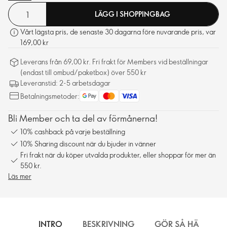
LÄGG I SHOPPINGBAG
Vårt lägsta pris, de senaste 30 dagarna före nuvarande pris, var
169,00 kr
Leverans från 69,00 kr. Fri frakt för Members vid beställningar
(endast till ombud/paketbox) över 550 kr
Leveranstid: 2-5 arbetsdagar
Betalningsmetoder:
Bli Member och ta del av förmånerna!
10% cashback på varje beställning
10% Sharing discount när du bjuder in vänner
Fri frakt när du köper utvalda produkter, eller shoppar för mer än
550 kr.
Läs mer
INTRO
BESKRIVNING
GÖR SÅ HÄR