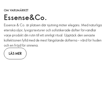
OM VARUMÄRKET
Essense&Co.
Essence & Co. är platsen där njutning möter elegans. Med naturliga
eteriska oljor, lyxiga texturer och sofistikerade dofter förvandlar
varje produkt din rutin till ett sinnligt ritual. Upptäck den senaste
kollektionen fylld med de mest fängslande dofterna – vård för huden
och en fröjd för sinnena.
LÄS MER