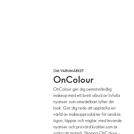
OM VARUMÄRKET
OnColour
OnColour ger dig oemotståndlig
makeup med ett brett utbud av livfulla
nyanser som omedelbart lyfter din
look. Gör dig redo att upptäcka en
värld av makeupprodukter för ansikte,
ögon, läppar och naglar, med levande
nyanser och prisvärd kvalitet som är
svåra att motstå. Shoppa OnColour -