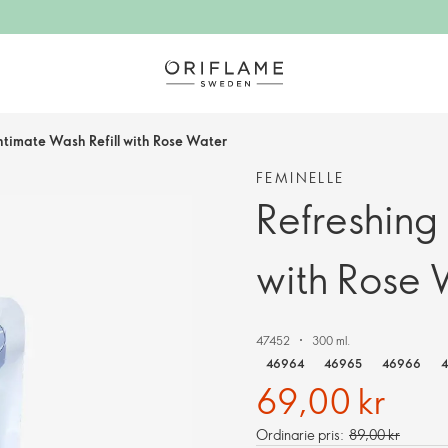
ntimate Wash Refill with Rose Water
FEMINELLE
Refreshing 
with Rose 
47452
300 ml.
46964
46965
46966
69,00 kr
Ordinarie pris:
89,00 kr