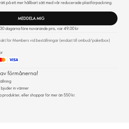
ntvätt på ett mer hållbart sätt med vår reducerade plastförpackning.
MEDDELA MIG
e 30 dagarna före nuvarande pris, var 49,00 kr
frakt för Members vid beställningar (endast till ombud/paketbox)
ar
 av förmånerna!
ällning
 bjuder in vänner
da produkter, eller shoppar för mer än 550 kr.