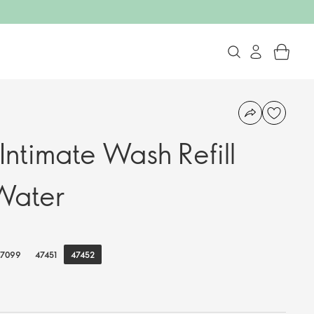
Intimate Wash Refill
Water
47452
47099
47451