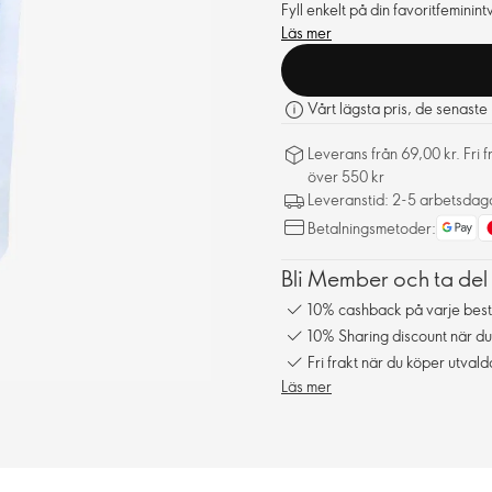
Fyll enkelt på din favoritfemini
Läs mer
Vårt lägsta pris, de senast
Leverans från 69,00 kr. Fri 
över 550 kr
Leveranstid: 2-5 arbetsdag
Betalningsmetoder:
Bli Member och ta del
10% cashback på varje best
10% Sharing discount när du
Fri frakt när du köper utval
Läs mer