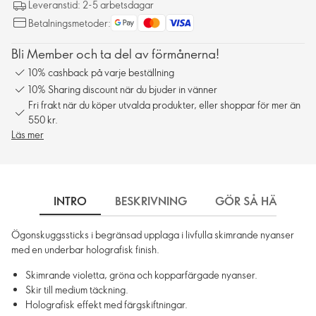
Leveranstid: 2-5 arbetsdagar
Betalningsmetoder:
Bli Member och ta del av förmånerna!
10% cashback på varje beställning
10% Sharing discount när du bjuder in vänner
Fri frakt när du köper utvalda produkter, eller shoppar för mer än
550 kr.
Läs mer
INTRO
BESKRIVNING
GÖR SÅ HÄR
Ögonskuggssticks i begränsad upplaga i livfulla skimrande nyanser
med en underbar holografisk finish.
Skimrande violetta, gröna och kopparfärgade nyanser.
Skir till medium täckning.
Holografisk effekt med färgskiftningar.