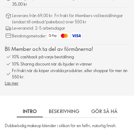
35,00 kr
Leverans från 69,00 kr. Fri frakt för Members vid beställningar
(endast till ombud/paketbox) över 550 kr
Leveranstid: 2-5 arbetsdagar
Betalningsmetoder:
Bli Member och ta del av förmånerna!
10% cashback på varje beställning
10% Sharing discount när du bjuder in vänner
Fri frakt när du köper utvalda produkter, eller shoppar för mer än
550 kr.
Läs mer
INTRO
BESKRIVNING
GÖR SÅ HÄR
Dubbelsidig makeup blender i silikon för en felfri, naturlig finish.