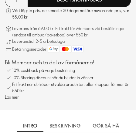
Vårt lägsta pris, de senaste 30 dagarna före nuvarande pris, var
55,00 kr
Leverans från 69,00 kr. Fri frakt för Members vid beställningar
(endast till ombud/paketbox) över 550 kr
Leveranstid: 2-5 arbetsdagar
Betalningsmetoder:
Bli Member och ta del av förmånerna!
10% cashback på varje beställning
10% Sharing discount när du bjuder in vänner
Fri frakt när du köper utvalda produkter, eller shoppar för mer än
550 kr.
Läs mer
INTRO
BESKRIVNING
GÖR SÅ HÄR