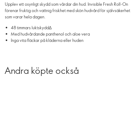
Upplev ett osynligt skydd som vårdar din hud. Invisible Fresh Roll-On
förenar fruktig och vattnig friskhet med skön hudvård för självsäkerhet
som varar hela dagen.
48 timmars luktskyddΔ
Med hudvårdande panthenol och aloe vera
Inga vita fläckar på kläderna eller huden
Andra köpte också