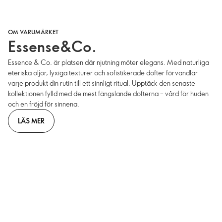
OM VARUMÄRKET
Essense&Co.
Essence & Co. är platsen där njutning möter elegans. Med naturliga
eteriska oljor, lyxiga texturer och sofistikerade dofter förvandlar
varje produkt din rutin till ett sinnligt ritual. Upptäck den senaste
kollektionen fylld med de mest fängslande dofterna – vård för huden
och en fröjd för sinnena.
LÄS MER