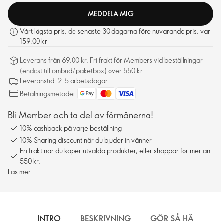
MEDDELA MIG
Vårt lägsta pris, de senaste 30 dagarna före nuvarande pris, var
159,00 kr
Leverans från 69,00 kr. Fri frakt för Members vid beställningar
(endast till ombud/paketbox) över 550 kr
Leveranstid: 2-5 arbetsdagar
Betalningsmetoder:
Bli Member och ta del av förmånerna!
10% cashback på varje beställning
10% Sharing discount när du bjuder in vänner
Fri frakt när du köper utvalda produkter, eller shoppar för mer än
550 kr.
Läs mer
INTRO
BESKRIVNING
GÖR SÅ HÄR