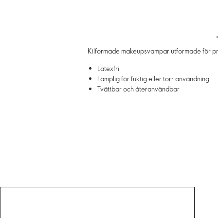
Kilformade makeupsvampar utformade för preci
Latexfri
Lämplig för fuktig eller torr användning
Tvättbar och återanvändbar