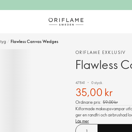
tyg
/
Flawless Canvas Wedges
ORIFLAME EXKLUSIV
Flawless 
47841
0 styck.
35,00 kr
Ordinarie pris:
59,00 kr
Kilformade makeupsvampar utfor
ger en randfri och airbrushad lo
Läs mer