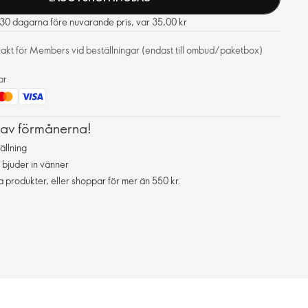
e 30 dagarna före nuvarande pris, var 35,00 kr
frakt för Members vid beställningar (endast till ombud/paketbox)
ar
 av förmånerna!
ällning
 bjuder in vänner
da produkter, eller shoppar för mer än 550 kr.