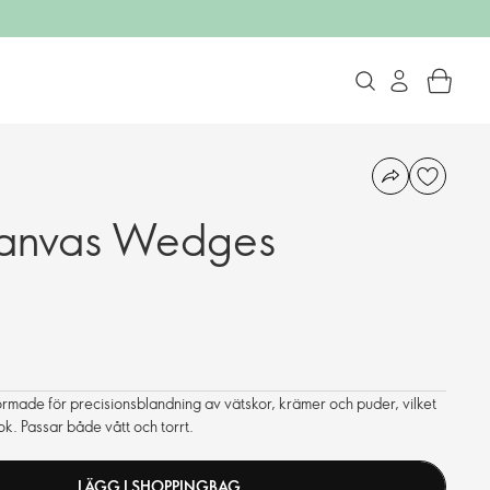
Canvas Wedges
made för precisionsblandning av vätskor, krämer och puder, vilket
ok. Passar både vått och torrt.
LÄGG I SHOPPINGBAG