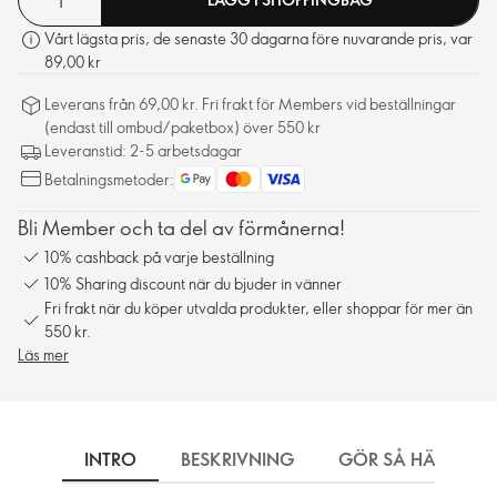
Vårt lägsta pris, de senaste 30 dagarna före nuvarande pris, var
89,00 kr
Leverans från 69,00 kr. Fri frakt för Members vid beställningar
(endast till ombud/paketbox) över 550 kr
Leveranstid: 2-5 arbetsdagar
Betalningsmetoder:
Bli Member och ta del av förmånerna!
10% cashback på varje beställning
10% Sharing discount när du bjuder in vänner
Fri frakt när du köper utvalda produkter, eller shoppar för mer än
550 kr.
Läs mer
INTRO
BESKRIVNING
GÖR SÅ HÄR