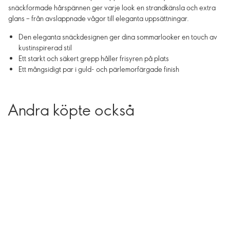
snäckformade hårspännen ger varje look en strandkänsla och extra
glans – från avslappnade vågor till eleganta uppsättningar.
Den eleganta snäckdesignen ger dina sommarlooker en touch av
kustinspirerad stil
Ett starkt och säkert grepp håller frisyren på plats
Ett mångsidigt par i guld- och pärlemorfärgade finish
Andra köpte också