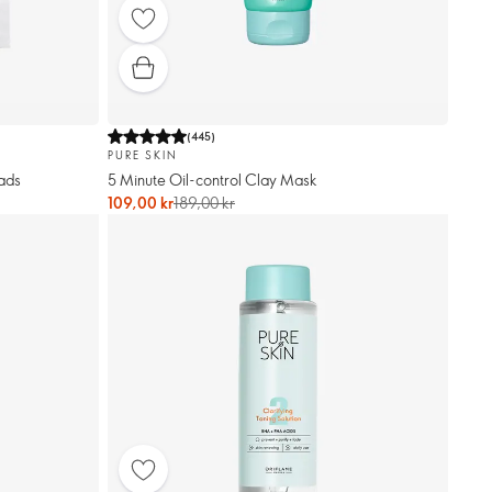
(
445
)
PURE SKIN
Pads
5 Minute Oil-control Clay Mask
109,00 kr
189,00 kr