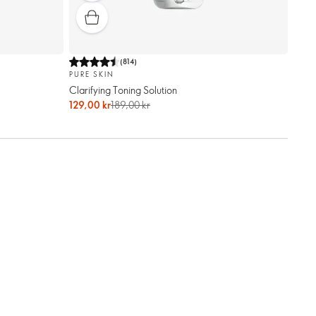
(
814
)
PURE SKIN
Clarifying Toning Solution
129,00 kr
189,00 kr