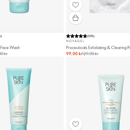
5
)
(
595
)
NOVAGE+
 Face Wash
Proceuticals Exfoliating & Clearing 
00 kr
99,00 kr
129,00 kr