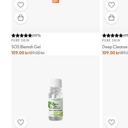
(
1073
)
(
97
PURE SKIN
PURE SKIN
SOS Blemish Gel
Deep Cleanse
109,00 kr
189,00 kr
109,00 kr
189,