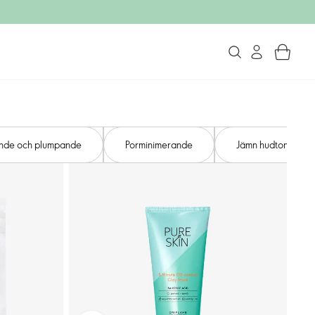
ande och plumpande
Porminimerande
Jämn hudton