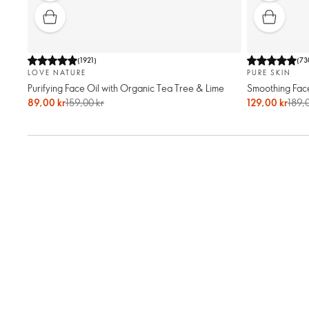
(
1921
)
(
73
LOVE NATURE
PURE SKIN
Purifying Face Oil with Organic Tea Tree & Lime
Smoothing Fac
89,00 kr
159,00 kr
129,00 kr
189,