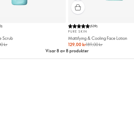
0
)
(
539
)
PURE SKIN
e Scrub
Mattifying & Cooling Face Lotion
00 kr
129,00 kr
189,00 kr
Visar 8 av 8 produkter