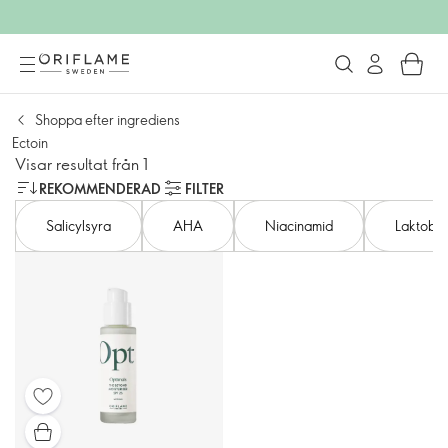
Shoppa efter ingrediens
Ectoin
Visar resultat från 1
REKOMMENDERAD
FILTER
Salicylsyra
AHA
Niacinamid
Laktobio