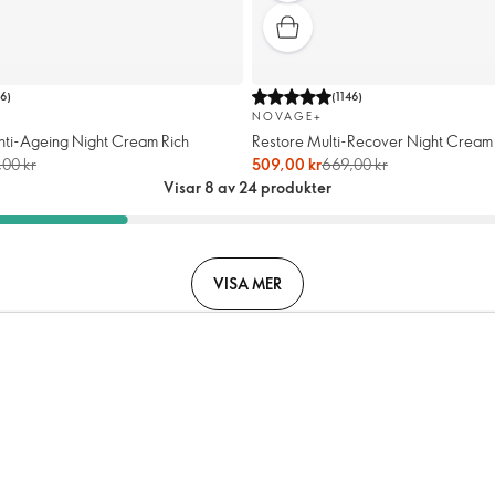
86
)
(
1146
)
NOVAGE+
nti-Ageing Night Cream Rich
Restore Multi-Recover Night Cream
,00 kr
509,00 kr
669,00 kr
Visar 8 av 24 produkter
VISA MER