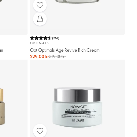
(
251
)
OPTIMALS
am
Opt Optimals Age Revive Rich Cream
229,00 kr
319,00 kr