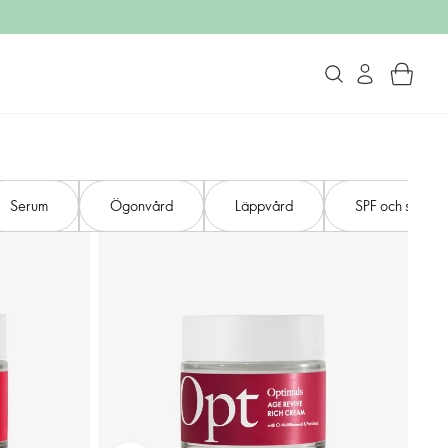
Serum
Ögonvård
Läppvård
SPF och solvår