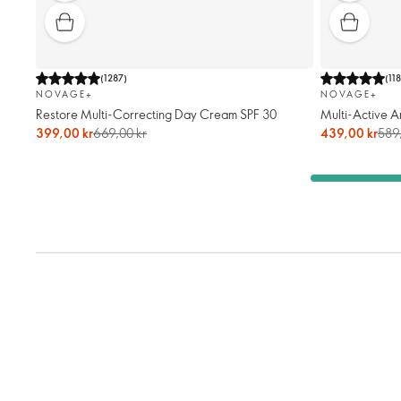
(
1287
)
(
11
NOVAGE+
NOVAGE+
Restore Multi-Correcting Day Cream SPF 30
Multi-Active A
399,00 kr
669,00 kr
439,00 kr
589