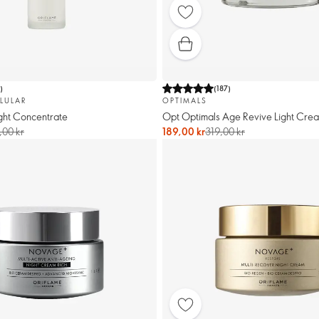
1
)
(
187
)
LULAR
OPTIMALS
ght Concentrate
Opt Optimals Age Revive Light Cre
,00 kr
189,00 kr
319,00 kr