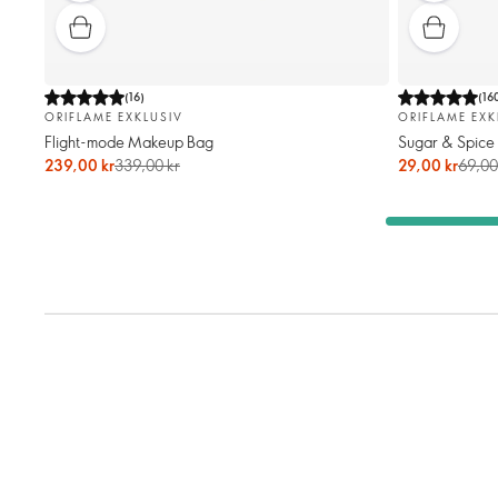
(
16
)
(
16
ORIFLAME EXKLUSIV
ORIFLAME EXK
Flight-mode Makeup Bag
Sugar & Spice
239,00 kr
339,00 kr
29,00 kr
69,00