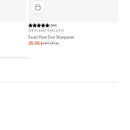
(
364
)
ORIFLAME EXKLUSIV
Exact Point Duo Sharpener
25,00 kr
49,00 kr