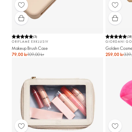
(
3
)
(
38
ORIFLAME EXKLUSIV
GIORDANI GO
Makeup Brush Case
Golden Cosmet
79,00 kr
109,00 kr
259,00 kr
339,