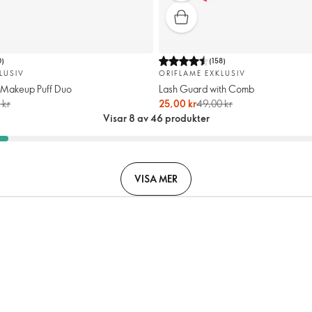
0
)
(
158
)
LUSIV
ORIFLAME EXKLUSIV
 Makeup Puff Duo
Lash Guard with Comb
 kr
25,00 kr
49,00 kr
Visar 8 av 46 produkter
VISA MER