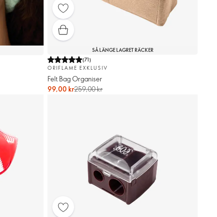
SÅ LÄNGE LAGRET RÄCKER
(
71
)
ORIFLAME EXKLUSIV
Felt Bag Organiser
99,00 kr
259,00 kr