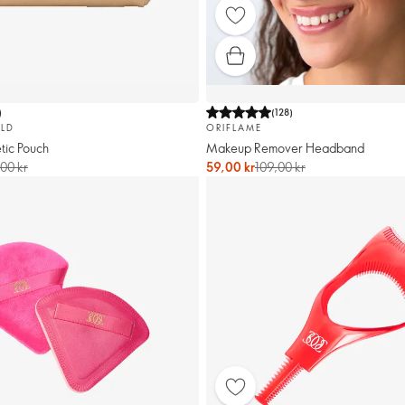
)
(
128
)
LD
ORIFLAME
ic Pouch
Makeup Remover Headband
00 kr
59,00 kr
109,00 kr