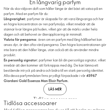
En långvarig parfym
När du ska välja en doft som håller länge är det bäst att satsa på en
parfym. Med en parfym får du:
Långvarighet:
parfymer är skapade för att vara långvariga och har
en högre koncentration av ren parfymolja, vilket innebär att de
stannar kvar längre på huden, vilket gör att de märks under hela
dagen och att behovet av återapplicering är minimalt.
Valuta för pengarna:
även om en parfym med lång hållbarhet kan
anses dyr, är den ofta värd pengarna. Den högre koncentrationen gör
inte bara att den håller länge, utan också att du använder mindre
produkt.
En personlig signatur:
parfymer kan bli din personliga signatur, vilket
innebär att den kommer att förknippas med dig. De kan lämna ett
bestående intryck på andra och bidra till en stark personlig identitet.
Alla dessa parfymmåsten finns prydligt förpackade i vår
45967
Giordani Gold Essenza Man Elixir Parfum.
LÄS MER
Tidlösa accessoarer
Tidlösa accessoarer
Med tidlösa accessoarer kan du se till att bocka av många