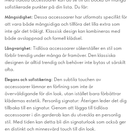
sofistikerade punkter på din lista. Du får:
Dessa accessoarer har utformats specifikt för
Mångsidighet:
att vara både mångsidiga och tillföra det lilla extra som
inte gör det tråkigt. Klassisk design kan kombineras med
både avslappnad och formell klädsel.
Tidlösa accessoarer säkerställer en stil som
Långvarighet:
förblir trendig under många år framöver. Den klassiska
designen är alltid trendig och behöver inte bytas ut särskilt
ofta.
Den subtila touchen av
Elegans och sofistikering:
accessoarer lämnar en förfining som inte är
överväldigande för din look, utan istället bara förbättrar
klädernas estetik. Personlig signatur: Återigen leder det dig
tillbaka till en signatur. Genom att lägga till tidlösa
accessoarer i din garderob kan du utveckla en personlig
stil. Med tiden kan detta bli din signaturlook som också ger
en distinkt och minnesvärd touch till din look.