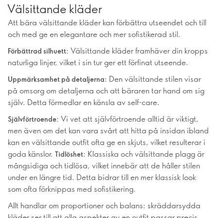
Välsittande kläder
Att bära välsittande kläder kan förbättra utseendet och till
och med ge en elegantare och mer sofistikerad stil.
Välsittande kläder framhäver din kropps
Förbättrad silhuett:
naturliga linjer, vilket i sin tur ger ett förfinat utseende.
Den välsittande stilen visar
Uppmärksamhet på detaljerna:
på omsorg om detaljerna och att bäraren tar hand om sig
själv. Detta förmedlar en känsla av self-care.
Vi vet att självförtroende alltid är viktigt,
Självförtroende:
men även om det kan vara svårt att hitta på insidan ibland
kan en välsittande outfit ofta ge en skjuts, vilket resulterar i
goda känslor.
Klassiska och välsittande plagg är
Tidlöshet:
mångsidiga och tidlösa, vilket innebär att de håller stilen
under en längre tid. Detta bidrar till en mer klassisk look
som ofta förknippas med sofistikering.
Allt handlar om proportioner och balans: skräddarsydda
kläder ser till att alla aspekter av en outfit passar precis