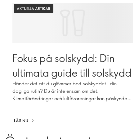
AKTUELLA ARTIKAR
Fokus på solskydd: Din
ultimata guide till solskydd
Händer det att du glömmer bort solskyddet i din
dagliga rutin? Du är inte ensam om det.
Klimatförändringar och luftföroreningar kan påskynda
hudens åldrande och orsaka hyperpigmentering, fina
linjer och kollagenförlust. Med vårt sortiment av
solskyddsprodukter, som omfattar SPF, fuktcremer med
LÄS NU
solskyddsfaktor och makeup med inbyggt solskydd, kan
du skydda dig året runt!