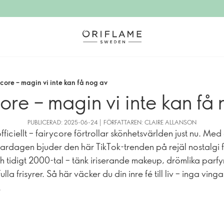
core – magin vi inte kan få nog av
ore – magin vi inte kan få
PUBLICERAD: 2025-06-24 | FÖRFATTAREN: CLAIRE ALLANSON
fficiellt – fairycore förtrollar skönhetsvärlden just nu. Med
vardagen bjuder den här TikTok-trenden på rejäl nostalgi 
ch tidigt 2000-tal – tänk iriserande makeup, drömlika parf
ulla frisyrer. Så här väcker du din inre fé till liv – inga vinga
.