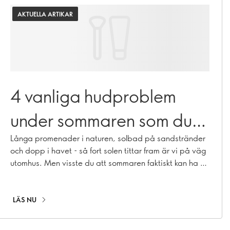
AKTUELLA ARTIKAR
4 vanliga hudproblem
under sommaren som du
kan förebygga
Långa promenader i naturen, solbad på sandstränder
och dopp i havet - så fort solen tittar fram är vi på väg
utomhus. Men visste du att sommaren faktiskt kan ha en
negativ effekt på din hud? Här listar vi 4 vanliga
hudproblem under sommaren och berättar hur du kan
tackla dem.
LÄS NU