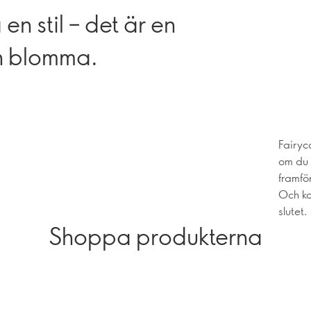
en stil – det är en
in blomma.
Fairyc
om du 
framför
Och ko
slutet.
Shoppa produkterna