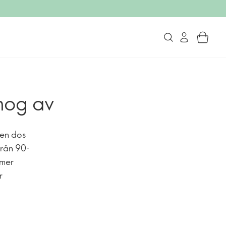
 nog av
 en dos
från 90-
ymer
r