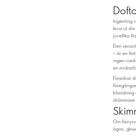
Dofta
Ingenting 
leva ut di
juvellika f
Den senast
– är en fö
ingen vanl
en midnatt
Föredrar d
föregångare
blandning 
drömmare 
Skim
Om fairycor
ögon, glow