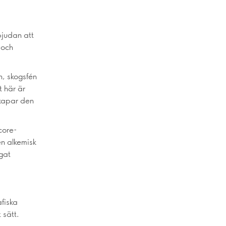
bjudan att
 och
en, skogsfén
t här är
skapar den
core-
en alkemisk
gat
afiska
 sätt.