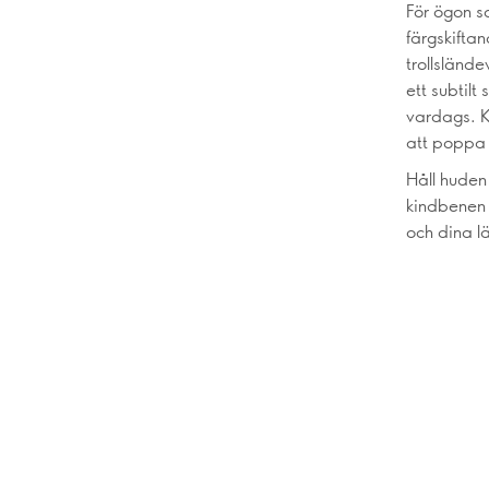
För ögon s
färgskiftan
trollslände
ett subtil
vardags. K
att poppa 
Håll huden 
kindbenen 
och dina l