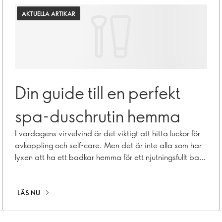
AKTUELLA ARTIKAR
Din guide till en perfekt
spa-duschrutin hemma
I vardagens virvelvind är det viktigt att hitta luckor för
avkoppling och self-care. Men det är inte alla som har
lyxen att ha ett badkar hemma för ett njutningsfullt bad.
Inga problem! En uppfriskande trend i skönhetsvärlden
kommer att förvandla din duschrutin till en lyxig spa-
liknande upplevelse. Upptäck ritual rinses - en
LÄS NU
medveten metod som förvandlar din dagliga dusch till
en föryngrande behandling!