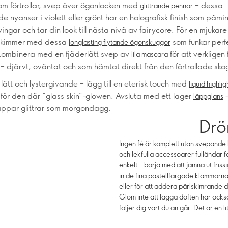
om förtrollar, svep över ögonlocken med
– dessa
glittrande pennor
de nyanser i violett eller grönt har en holografisk finish som påm
vingar och tar din look till nästa nivå av fairycore. För en mjukare 
t skimmer med dessa
som funkar perfek
longlasting flytande ögonskuggor
ombinera med en fjäderlätt svep av
för att verkligen
lila mascara
– djärvt, oväntat och som hämtat direkt från den förtrollade sko
lätt och lystergivande – lägg till en eterisk touch med
liquid highlig
för den där “glass skin”-glowen. Avsluta med ett lager
–
läppglans
äppar glittrar som morgondagg.
Dröm
Ingen fé är komplett utan svepande 
och lekfulla accessoarer fulländar 
enkelt – börja med att jämna ut fris
in de fina pastellfärgade klämmorna 
eller för att addera pärlskimrande det
Glöm inte att lägga doften här ocks
följer dig vart du än går. Det är en 