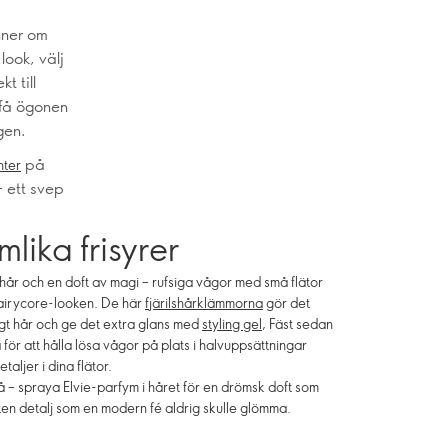
inner om
look, välj
t till
 få ögonen
gen.
på
hter
 ett svep
lika frisyrer
hår och en doft av magi – rufsiga vågor med små flätor
fairycore-looken. De här
fjärilshårklämmorna
gör det
sigt hår och ge det extra glans med
styling gel
, Fäst sedan
för att hålla lösa vågor på plats i halvuppsättningar
aljer i dina flätor.
å – spraya Elvie-parfym i håret för en drömsk doft som
liten detalj som en modern fé aldrig skulle glömma.