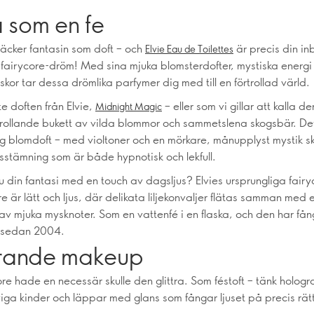
 som en fe
väcker fantasin som doft – och
är precis din in
Elvie Eau de Toilettes
n fairycore-dröm! Med sina mjuka blomsterdofter, mystiska energi
laskor tar dessa drömlika parfymer dig med till en förtrollad värld.
e doften från Elvie,
– eller som vi gillar att kalla d
Midnight Magic
rtrollande bukett av vilda blommor och sammetslena skogsbär. De
ig blomdoft – med violtoner och en mörkare, månupplyst mystik 
sstämning som är både hypnotisk och lekfull.
u din fantasi med en touch av dagsljus? Elvies ursprungliga fairy
 är lätt och ljus, där delikata liljekonvaljer flätas samman med 
av mjuka mysknoter. Som en vattenfé i en flaska, och den har fån
sedan 2004.
rande makeup
e hade en necessär skulle den glittra. Som féstoft – tänk hologr
iga kinder och läppar med glans som fångar ljuset på precis rätt