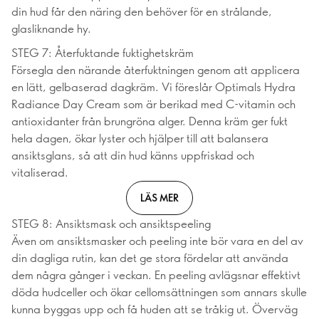
din hud får den näring den behöver för en strålande,
glasliknande hy.
STEG 7: Återfuktande fuktighetskräm
Försegla den närande återfuktningen genom att applicera
en lätt, gelbaserad dagkräm. Vi föreslår Optimals Hydra
Radiance Day Cream som är berikad med C-vitamin och
antioxidanter från brungröna alger. Denna kräm ger fukt
hela dagen, ökar lyster och hjälper till att balansera
ansiktsglans, så att din hud känns uppfriskad och
vitaliserad.
LÄS MER
STEG 8: Ansiktsmask och ansiktspeeling
Även om ansiktsmasker och peeling inte bör vara en del av
din dagliga rutin, kan det ge stora fördelar att använda
dem några gånger i veckan. En peeling avlägsnar effektivt
döda hudceller och ökar cellomsättningen som annars skulle
kunna byggas upp och få huden att se tråkig ut. Överväg