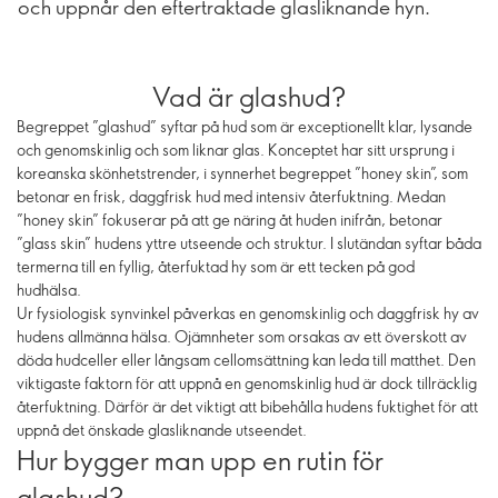
och uppnår den eftertraktade glasliknande hyn.
Vad är glashud?
Begreppet ”glashud” syftar på hud som är exceptionellt klar, lysande
och genomskinlig och som liknar glas. Konceptet har sitt ursprung i
koreanska skönhetstrender, i synnerhet begreppet ”honey skin”, som
betonar en frisk, daggfrisk hud med intensiv återfuktning. Medan
”honey skin” fokuserar på att ge näring åt huden inifrån, betonar
”glass skin” hudens yttre utseende och struktur. I slutändan syftar båda
termerna till en fyllig, återfuktad hy som är ett tecken på god
hudhälsa.
Ur fysiologisk synvinkel påverkas en genomskinlig och daggfrisk hy av
hudens allmänna hälsa. Ojämnheter som orsakas av ett överskott av
döda hudceller eller långsam cellomsättning kan leda till matthet. Den
viktigaste faktorn för att uppnå en genomskinlig hud är dock tillräcklig
återfuktning. Därför är det viktigt att bibehålla hudens fuktighet för att
uppnå det önskade glasliknande utseendet.
Hur bygger man upp en rutin för
glashud?