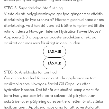
STEG 5: Superladdad återfuktning
Visste du att polyglutaminsyra ger fyra gånger mer effektiv
återfuktning än hyaluronsyra? Eftersom glashud handlar om
återfuktning, vad kan då vara ett bättre komplement till din
rutin än dessa Novage+ Intense Hydration Power Drops?
Applicera 2-3 droppar av boosterprodukten direkt på
ansiktet och massera försiktigt in den i huden.
LÄS MER
LÄS MER
STEG 6: Ansiktsolja för torr hud
Om du har torr hud föreslår vi att du applicerar en torr
ansiktsolja som Novage+ Facial Oil Capsules efter
hydration booster. Det här är ett utmärkt komplement för
torra hudtyper som inte bara saknar fukt på ytan utan
också behöver påfyllning av essentiella fetter för att stärka
hudbarriären. Applicera kapslarna för att säkerställa att