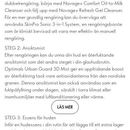
dubbelrengöring, börja med Novage+ Comfort Oil-to-Milk
Cleanser och följ upp med Novage+ Refresh Gel Cleanser.
För en mer grundlig rengöring kan du överväga att
använda SkinPro Sonic 3-in-1 System, en rengöringsborste
som är kliniskt bevisad att vara mer effektiv än manuell
rengöring.
STEG 2: Ansiktsmist
Efter rengöringen kan du unna din hud en återfuktande
ansiktsmist som det andra steget i din glashudsrutin.
Optimals Urban Guard 3D Mist ger en uppfriskande boost
av återfuktning tack vare antioxidanterna från den nordiska
granen. Denna ansiktsmist kan också användas som en
fuktpåfyllning under dagen, särskilt i torra klimat eller
inomhusmiljöer med luftkonditionering eller värme.
LÄS MER
STEG 3: Essens för huden
Inför en hudessens i din rutin för att lägga till ett extra lager