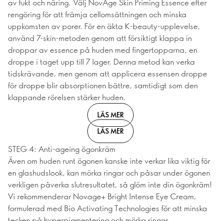
av fukt och näring. Välj NovAge Skin Priming Essence efter
rengöring för att främja cellomsättningen och minska
uppkomsten av porer. För en äkta K-beauty-upplevelse,
använd 7-skin-metoden genom att försiktigt klappa in
droppar av essence på huden med fingertopparna, en
droppe i taget upp till 7 lager. Denna metod kan verka
tidskrävande, men genom att applicera essensen droppe
för droppe blir absorptionen bättre, samtidigt som den
klappande rörelsen stärker huden.
LÄS MER
LÄS MER
STEG 4: Anti-ageing ögonkräm
Även om huden runt ögonen kanske inte verkar lika viktig för
en glashudslook, kan mörka ringar och påsar under ögonen
verkligen påverka slutresultatet, så glöm inte din ögonkräm!
Vi rekommenderar Novage+ Bright Intense Eye Cream,
formulerad med Bio Activating Technologies för att minska
tecken på hyperpigmentering och mörka ringar.