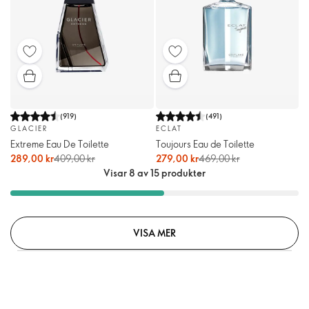
(
919
)
(
491
)
GLACIER
ECLAT
Extreme Eau De Toilette
Toujours Eau de Toilette
289,00 kr
409,00 kr
279,00 kr
469,00 kr
Visar 8 av 15 produkter
VISA MER