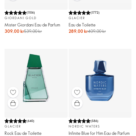
(
1106
)
(
1772
)
GIORDANI GOLD
GLACIER
Mister Giordani Eau de Parfum
Eau de Toilette
309,00 kr
539,00 kr
289,00 kr
409,00 kr
(
640
)
(
586
)
GLACIER
NORDIC WATERS
Rock Eau de Toilette
Infinite Blue for Him Eau de Parfum