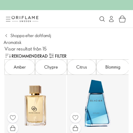
Shoppa efter doftfamilj
Aromatisk
Visar resultat från 15
REKOMMENDERAD
FILTER
Amber
Chypre
Citrus
Blommig