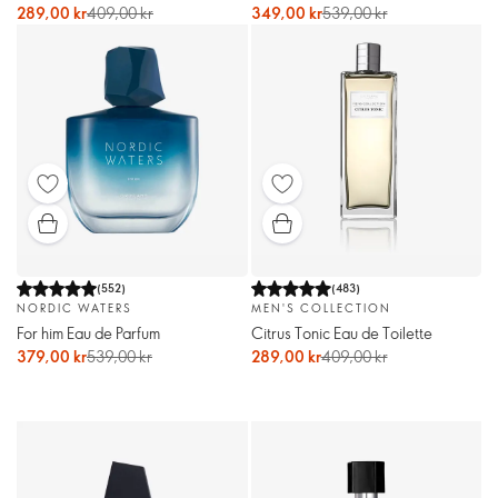
289,00 kr
409,00 kr
349,00 kr
539,00 kr
(
552
)
(
483
)
NORDIC WATERS
MEN'S COLLECTION
For him Eau de Parfum
Citrus Tonic Eau de Toilette
379,00 kr
539,00 kr
289,00 kr
409,00 kr