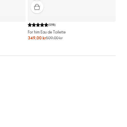
(
598
)
For him Eau de Toilette
349,00 kr
509,00 kr