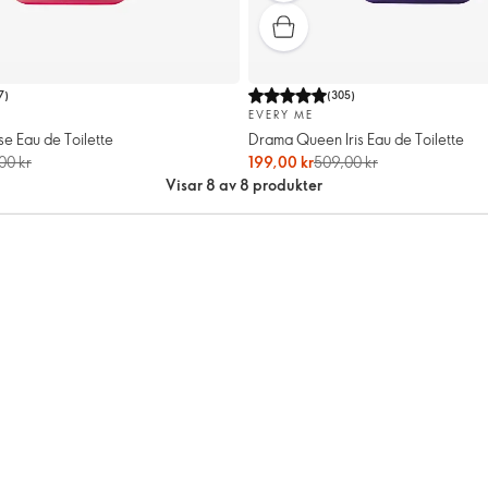
7
)
(
305
)
EVERY ME
e Eau de Toilette
Drama Queen Iris Eau de Toilette
00 kr
199,00 kr
509,00 kr
Visar 8 av 8 produkter