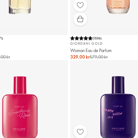
71
)
(
1506
)
GIORDANI GOLD
Woman Eau de Parfum
00 kr
329,00 kr
579,00 kr