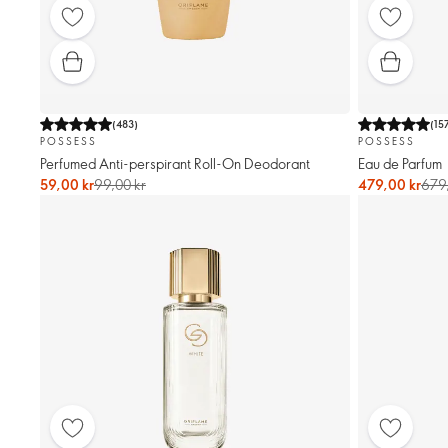
(
483
)
(
15
POSSESS
POSSESS
Perfumed Anti-perspirant Roll-On Deodorant
Eau de Parfum
59,00 kr
99,00 kr
479,00 kr
679,