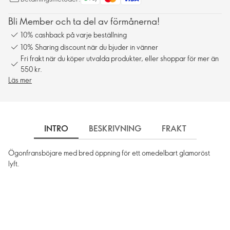
Bli Member och ta del av förmånerna!
10% cashback på varje beställning
10% Sharing discount när du bjuder in vänner
Fri frakt när du köper utvalda produkter, eller shoppar för mer än
550 kr.
Läs mer
INTRO
BESKRIVNING
FRAKT
Ögonfransböjare med bred öppning för ett omedelbart glamoröst
lyft.