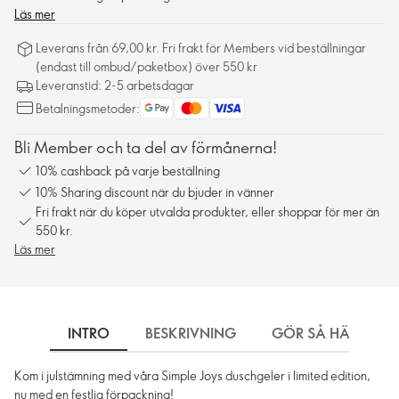
Läs mer
Leverans från 69,00 kr. Fri frakt för Members vid beställningar
(endast till ombud/paketbox) över 550 kr
Leveranstid: 2-5 arbetsdagar
Betalningsmetoder:
Bli Member och ta del av förmånerna!
10% cashback på varje beställning
10% Sharing discount när du bjuder in vänner
Fri frakt när du köper utvalda produkter, eller shoppar för mer än
550 kr.
Läs mer
INTRO
BESKRIVNING
GÖR SÅ HÄR
Kom i julstämning med våra Simple Joys duschgeler i limited edition,
nu med en festlig förpackning!