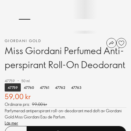
GIORDANI GOLD
Miss Giordani Perfumed Anti-
perspirant Roll-On Deodorant
47759
50 ml.
47759
47760
47761
47762
47763
59,00 kr
Ordinarie pris:
99,00 kr
Parfymerad antiperspirant roll-on-deodorant med doft av Giordani
Gold Miss Giordani Eau de Parfum.
Läs mer