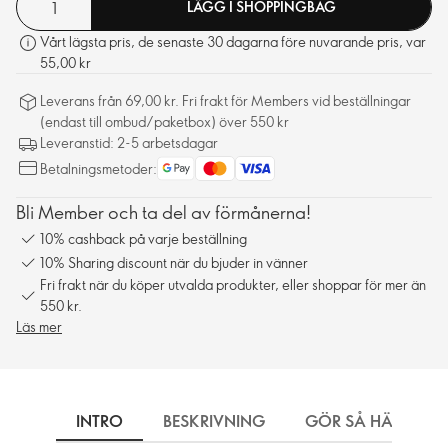
LÄGG I SHOPPINGBAG
Vårt lägsta pris, de senaste 30 dagarna före nuvarande pris, var
55,00 kr
Leverans från 69,00 kr. Fri frakt för Members vid beställningar
(endast till ombud/paketbox) över 550 kr
Leveranstid: 2-5 arbetsdagar
Betalningsmetoder:
Bli Member och ta del av förmånerna!
10% cashback på varje beställning
10% Sharing discount när du bjuder in vänner
Fri frakt när du köper utvalda produkter, eller shoppar för mer än
550 kr.
Läs mer
INTRO
BESKRIVNING
GÖR SÅ HÄR