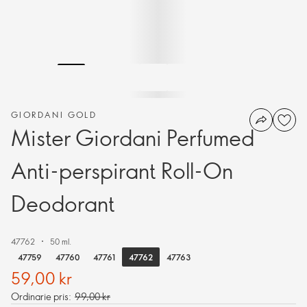
GIORDANI GOLD
Mister Giordani Perfumed
Anti-perspirant Roll-On
Deodorant
47762
50 ml.
47762
47759
47760
47761
47763
59,00 kr
Ordinarie pris:
99,00 kr