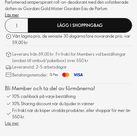
Parfymerad antiperspirant roll-on-deodorant med den sofistikerade
doften av Giordani Gold Mister Giordani Eau de Parfum.
Läs mer
LÄGG I SHOPPINGBAG
Vårt lägsta pris, de senaste 30 dagarna före nuvarande pris, var
59,00 kr
Leverans från 69,00 kr. Fri frakt för Members vid beställningar
(endast till ombud/paketbox) över 550 kr
Leveranstid: 2-5 arbetsdagar
Betalningsmetoder:
Bli Member och ta del av förmånerna!
10% cashback på varje beställning
10% Sharing discount när du bjuder in vänner
Fri frakt när du köper utvalda produkter, eller shoppar för mer än
550 kr.
Läs mer