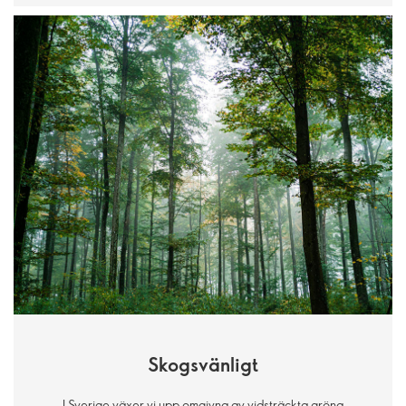
Skogsvänligt
I Sverige växer vi upp omgivna av vidsträckta gröna