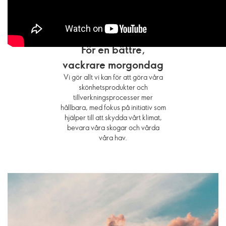
För en bättre,
vackrare morgondag
Vi gör allt vi kan för att göra våra
skönhetsprodukter och
tillverkningsprocesser mer
hållbara, med fokus på initiativ som
hjälper till att skydda vårt klimat,
bevara våra skogar och vårda
våra hav.