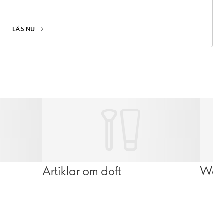
LÄS NU
Artiklar om doft
Wel