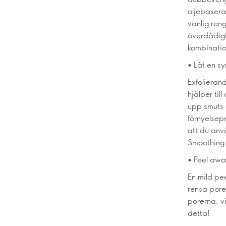
oljebasera
vanlig ren
överdådigt
kombinatio
• Låt en sy
Exfolieran
hjälper till
upp smuts 
förnyelsep
att du anv
Smoothing
• Peel awa
En mild pee
rensa porer
porerna, vi
detta!