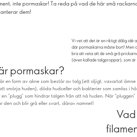
ament, inte pormaskar! Ta reda på vad de här små rackarn
hanterar dem!
Vi vet att det är en riktigt dålig idé
där pormaskarna måste bort! Men o
bra att veta att de små grå prickarn
(även kallade talgproppar), som är 
är pormaskar?
är en form av akne som består av talg (ett oljigt, vaxartat ämne
ll att smörja huden), döda hudceller och bakterier som samlas i h
 en ”plugg” som hindrar talgen från att nå huden. När ”pluggen” u
ar den och blir grå eller svart, därav namnet!
Vad
filame