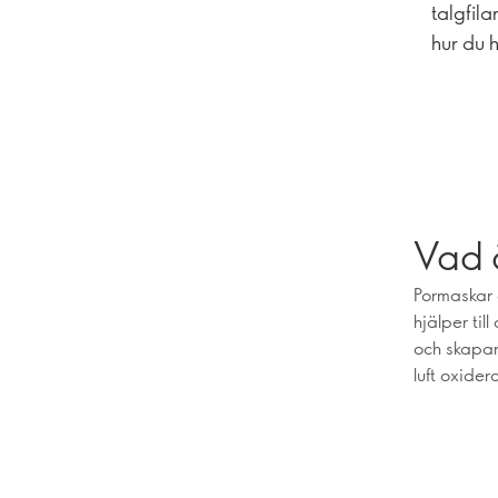
talgfil
hur du 
Vad 
Pormaskar 
hjälper ti
och skapar
luft oxider