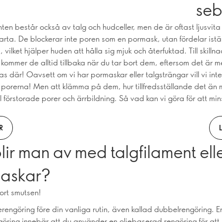
seb
ten består också av talg och hudceller, men de är oftast ljusvita 
arta. De blockerar inte poren som en pormask, utan fördelar istället
 vilket hjälper huden att hålla sig mjuk och återfuktad. Till skillna
kommer de alltid tillbaka när du tar bort dem, eftersom det är m
as där! Oavsett om vi har pormaskar eller talgsträngar vill vi int
ur porerna! Men att klämma på dem, hur tillfredsställande det än
ll förstorade porer och ärrbildning. Så vad kan vi göra för att mi
R
lir man av med talgfilament ell
askar?
ort smutsen!
jerengöring före din vanliga rutin, även kallad dubbelrengöring. E
öring innebär att du använder en oljebaserad rengöring för att