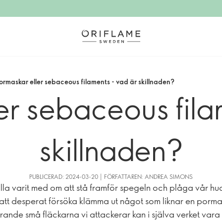
ormaskar eller sebaceous filaments - vad är skillnaden?
er sebaceous fila
skillnaden?
PUBLICERAD: 2024-03-20 | FÖRFATTAREN: ANDREA SIMONS
alla varit med om att stå framför spegeln och plåga vår hu
tt desperat försöka klämma ut något som liknar en porm
terande små fläckarna vi attackerar kan i själva verket vara