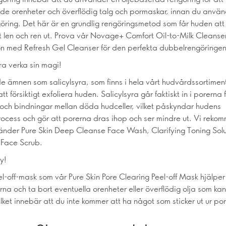
de orenheter och överflödig talg och pormaskar, innan du använ
göring. Det här är en grundlig rengöringsmetod som får huden att
 len och ren ut. Prova vår Novage+ Comfort Oil-to-Milk Cleanser
n med Refresh Gel Cleanser för den perfekta dubbelrengöringen
ra verka sin magi!
de ämnen som salicylsyra, som finns i hela vårt hudvårdssortiment
 att försiktigt exfoliera huden. Salicylsyra går faktiskt in i porerna 
och bindningar mellan döda hudceller, vilket påskyndar hudens
rocess och gör att porerna dras ihop och ser mindre ut. Vi reko
änder Pure Skin Deep Cleanse Face Wash, Clarifying Toning Solu
 Face Scrub.
y!
l-off-mask som vår Pure Skin Pore Clearing Peel-off Mask hjälper t
na och ta bort eventuella orenheter eller överflödig olja som kan 
lket innebär att du inte kommer att ha något som sticker ut ur por