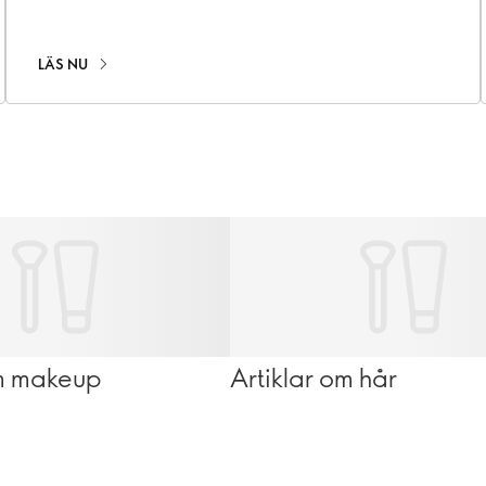
LÄS NU
om makeup
Artiklar om hår