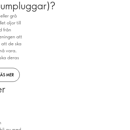
umpluggar)?
eller grå
 oljor till
d från
eningen att
e att de ska
 må vara,
nska deras
LÄS MER
er
n
 bli av med