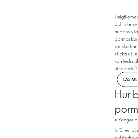
Talgfilamen
och inte sv
hudens yta,
pormaskar 
de ska finn
sticka ut 
kan leda ti
utseende?
LÄS ME
Hur b
porm
• Rengör b
Inför en ol
dubbelreng