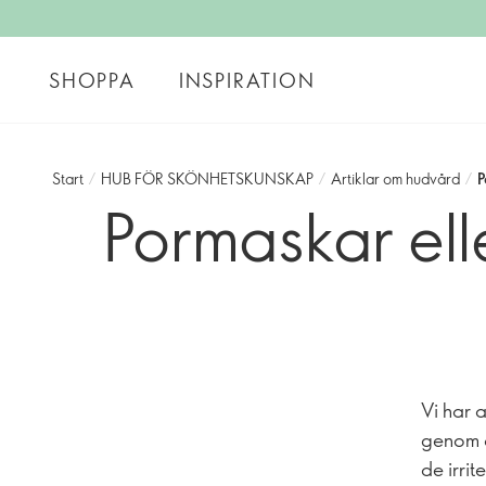
SHOPPA
INSPIRATION
Start
/
HUB FÖR SKÖNHETSKUNSKAP
/
Artiklar om hudvård
/
P
Pormaskar ell
Vi har 
genom a
de irri