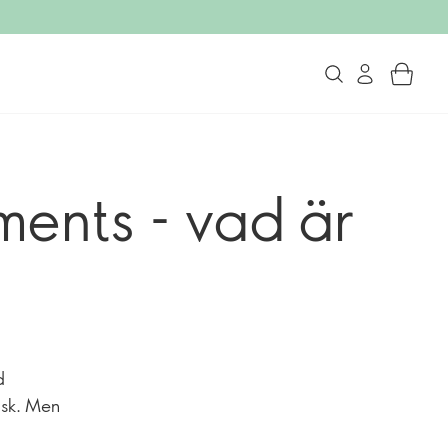
ments - vad är
d
ask. Men