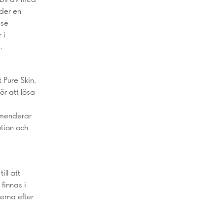
der en
 se
 i
.
 Pure Skin,
för att lösa
mmenderar
tion och
ill att
finnas i
erna efter