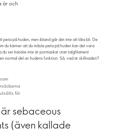
a är och
 att peta på huden, men ibland går det inte att låta bli. De
m du känner att du måste peta på huden kan det vara
a du ser kanske inte är pormaskar utan talgfilament
en normal del av hudens funktion. Så, vad är skillnaden?
 som
årsäckarna
tsätts för
 är sebaceous
nts (även kallade