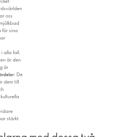
ycket
årdsvärlden
ar oss
a mjölkbad
för sina
har
a
alla fall.
den är den
g är
De
ördelar:
 dem till
ch
kulturella
 vidare
ar stärkt
delarna med dessa två