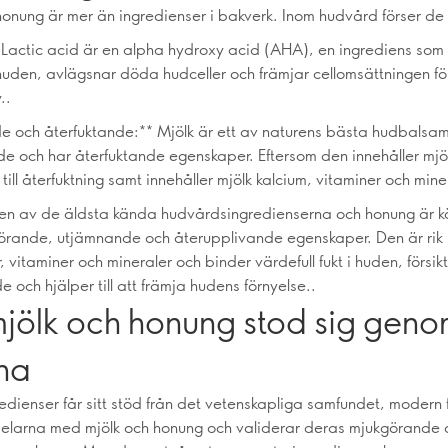
honung är mer än ingredienser i bakverk. Inom hudvård förser de
Lactic acid är en alpha hydroxy acid (AHA), en ingrediens som f
 huden, avlägsnar döda hudceller och främjar cellomsättningen fö
..
e och återfuktande:** Mjölk är ett av naturens bästa hudbals
e och har återfuktande egenskaper. Eftersom den innehåller mjö
till återfuktning samt innehåller mjölk kalcium, vitaminer och mine
en av de äldsta kända hudvårdsingredienserna och honung är k
örande, utjämnande och återupplivande egenskaper. Den är rik
, vitaminer och mineraler och binder värdefull fukt i huden, försikt
e och hjälper till att främja hudens förnyelse..
mjölk och honung stod sig gen
rna
edienser får sitt stöd från det vetenskapliga samfundet, modern 
delarna med mjölk och honung och validerar deras mjukgörande 