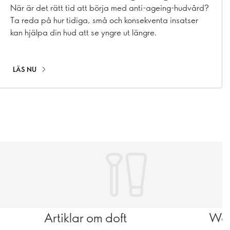
hudvård?
När är det rätt tid att börja med anti-ageing-hudvård?
Ta reda på hur tidiga, små och konsekventa insatser
kan hjälpa din hud att se yngre ut längre.
LÄS NU
Artiklar om doft
Wel