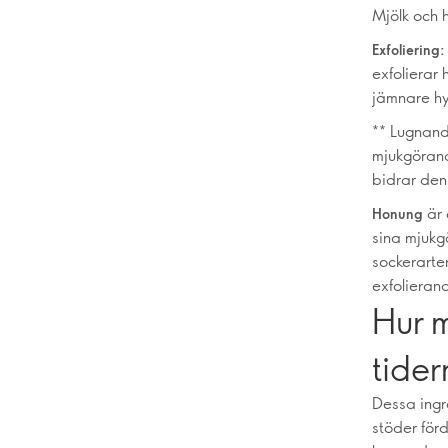
Mjölk och 
Exfoliering:
exfolierar
jämnare hy
** Lugnand
mjukgörand
bidrar den 
är 
Honung
sina mjukg
sockerarter
exfolierand
Hur 
tide
Dessa ingr
stöder för