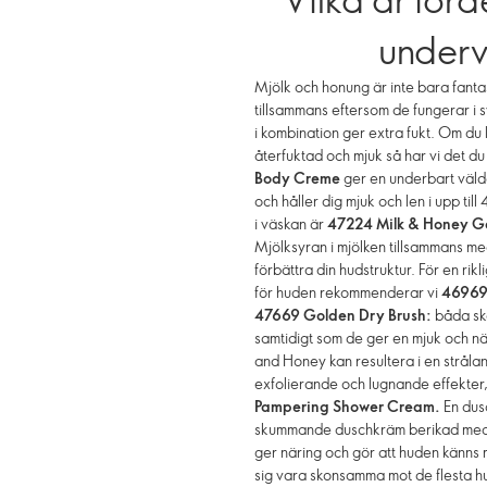
underv
Mjölk och honung är inte bara fantas
tillsammans eftersom de fungerar i s
i kombination ger extra fukt. Om du 
återfuktad och mjuk så har vi det du
Body Creme
ger en underbart väldo
och håller dig mjuk och len i upp til
i väskan är
47224 Milk & Honey G
Mjölksyran i mjölken tillsammans 
förbättra din hudstruktur. För en ri
för huden rekommenderar vi
46969
47669 Golden Dry Brush:
båda ska
samtidigt som de ger en mjuk och nä
and Honey kan resultera i en strål
exfolierande och lugnande effekter,
Pampering Shower Cream.
En dusc
skummande duschkräm berikad med e
ger näring och gör att huden känns 
sig vara skonsamma mot de flesta hud