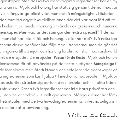
genskaper. Men dessa två extravaganta ingredienser har en m
toria än så. Mjölk och honung har stått sig genom tiderna i hudv
v sin långvariga effektivitet men också mångsidighet. Historien t
ll den forntida egyptiska civilisationen där det var populärt att t
lla huden mjuk, medan honung användes av grekerna och romarna 
enskaper. Men vad är det som gör den extra speciell? Tiderna 
 men det har inte mjölk och honung... eller har det? Två naturlig
r som dessa behöver inte följa med i trenderna, men de gör det i 
ningarna till att mjölk och honung förblir ikoniska i hudvårdsvärl
et de erbjuder. De erbjuder:
Mjölk och honun
Passar för de flesta:
gt skonsamma för att användas på de flesta hudtyper.
Mångsidiga f
e fördelarna med återfuktande och exfolierande egenskaper gör
 ingredienser som kan hjälpa till med olika hudproblem. Mjölk o
opularitet sträcker sig bortom dess fördelar och in i olika tiders 
a strukturer. Dessa två ingredienser var inte bara prisvärda och
a, utan de var också kulturellt godkända. Många kulturer har fört
etsritualer med de två huvudingredienserna, vilket naturligtvis h
e och fortsatta användning.
Vilka är för