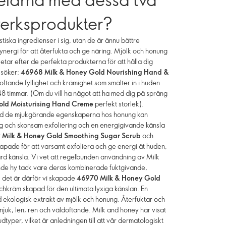
erksprodukter?
tiska ingredienser i sig, utan de är ännu bättre
ynergi för att återfukta och ge näring. Mjölk och honung
letar efter de perfekta produkterna för att hålla dig
 söker:
46968 Milk & Honey Gold Nourishing Hand &
ftande fyllighet och krämighet som smälter in i huden
l 48 timmar. (Om du vill ha något att ha med dig på språng
old Moisturising Hand Creme
perfekt storlek).
med de mjukgörande egenskaperna hos honung kan
klig och skonsam exfoliering och en energigivande känsla
 Milk & Honey Gold Smoothing Sugar Scrub
och
pade för att varsamt exfoliera och ge energi åt huden,
rd känsla. Vi vet att regelbunden användning av Milk
ande hy tack vare deras kombinerade fuktgivande,
 det är därför vi skapade
46970 Milk & Honey Gold
hkräm skapad för den ultimata lyxiga känslan. En
kologisk extrakt av mjölk och honung. Återfuktar och
mjuk, len, ren och väldoftande. Milk and honey har visat
typer, vilket är anledningen till att vår dermatologiskt