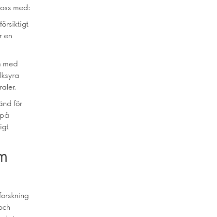
 oss med:
örsiktigt
r en
am med
lksyra
raler.
änd för
 på
igt
om
forskning
och