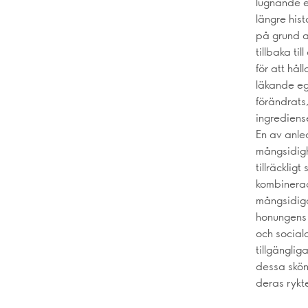
lugnande e
längre his
på grund a
tillbaka ti
för att hå
läkande eg
förändrats,
ingrediense
En av anled
mångsidigh
tillräckli
kombinerad
mångsidiga
honungens p
och social
tillgänglig
dessa skönh
deras rykt